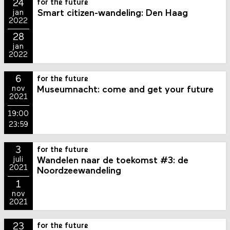
24
for the future
Smart citizen-wandeling: Den Haag
jan
2022
28
jan
2022
6
for the future
Museumnacht: come and get your future
nov
2021
19:00
23:59
3
for the future
Wandelen naar de toekomst #3: de
juli
2021
Noordzeewandeling
1
nov
2021
23
for the future