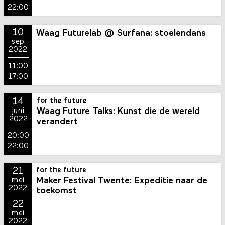
22:00
10
Waag Futurelab @ Surfana: stoelendans
sep
2022
11:00
17:00
14
for the future
Waag Future Talks: Kunst die de wereld
juni
2022
verandert
20:00
22:00
21
for the future
Maker Festival Twente: Expeditie naar de
mei
2022
toekomst
22
mei
2022