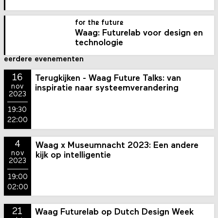
for the future
Waag: Futurelab voor design en
technologie
eerdere evenementen
16
Terugkijken - Waag Future Talks: van
nov
inspiratie naar systeemverandering
2023
19:30
22:00
4
Waag x Museumnacht 2023: Een andere
nov
kijk op intelligentie
2023
19:00
02:00
21
Waag Futurelab op Dutch Design Week