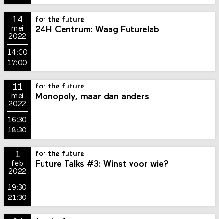
14
for the future
24H Centrum: Waag Futurelab
mei
2022
14:00
17:00
11
for the future
Monopoly, maar dan anders
mei
2022
16:30
18:30
1
for the future
Future Talks #3: Winst voor wie?
feb
2022
19:30
21:30