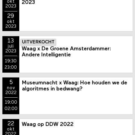
okt
2023
2023
29
okt
2023
13
UITVERKOCHT
juli
Waag x De Groene Amsterdammer:
2023
Andere Intelligentie
19:30
23:00
5
Museumnacht x Waag: Hoe houden we de
nov
algoritmes in bedwang?
2022
19:00
02:00
22
Waag op DDW 2022
okt
2022