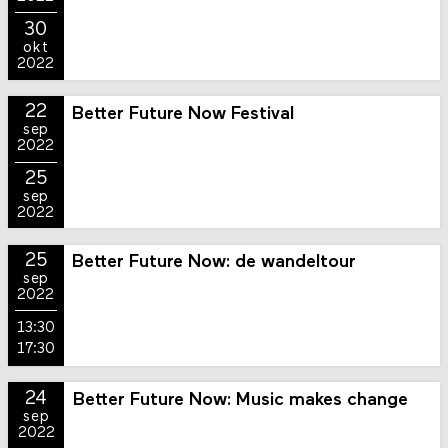
30
okt
2022
22
Better Future Now Festival
sep
2022
25
sep
2022
25
Better Future Now: de wandeltour
sep
2022
13:30
17:30
24
Better Future Now: Music makes change
sep
2022