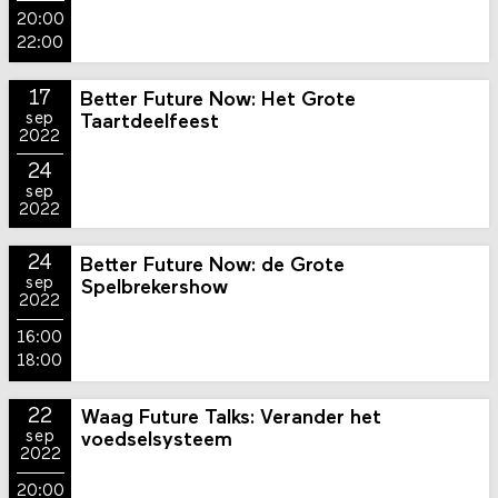
20:00
22:00
17
Better Future Now: Het Grote
sep
Taartdeelfeest
2022
24
sep
2022
24
Better Future Now: de Grote
sep
Spelbrekershow
2022
16:00
18:00
22
Waag Future Talks: Verander het
sep
voedselsysteem
2022
20:00