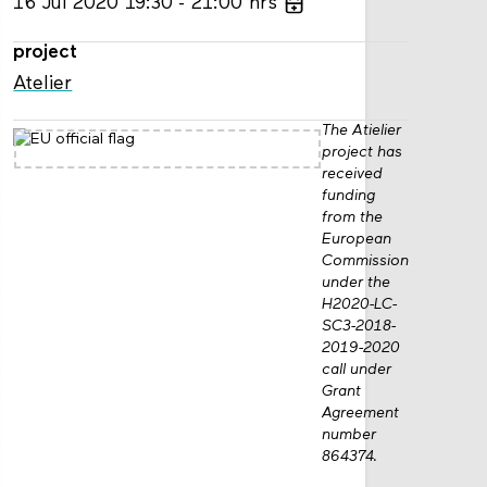
16
Jul
2020
19:30
21:00
hrs
project
Atelier
The Atielier
project has
received
funding
from the
European
Commission
under the
H2020-LC-
SC3-2018-
2019-2020
call under
Grant
Agreement
number
864374.