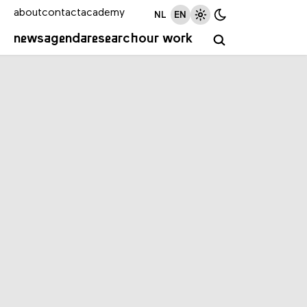
about
contact
academy
NL
EN
news
agenda
research
our work