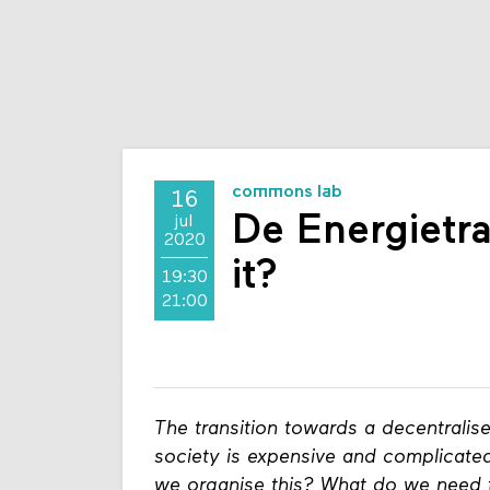
commons lab
16
De Energietra
jul
2020
it?
19:30
21:00
The transition towards a decentralise
society is expensive and complicate
we organise this? What do we need t