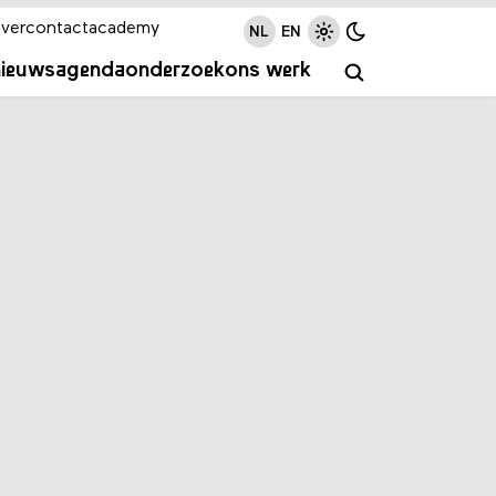
ver
contact
academy
NL
EN
nieuws
agenda
onderzoek
ons werk