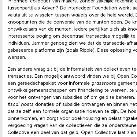
informeel collectief van makers, zonder zakelijke rekening
tussenpartij als Adyen? De Interledger Foundation werkt a
valuta uit te wisselen tussen
wallets
over de hele wereld. D
knooppunten die de conversie van de munten doen. De kn
ontwikkelaars van de munten, iedere partij kan zich als k
interessante poging om decentraal transacties mogelijk te
individuen. Jammer genoeg zien we dat de transactie-afhan
gebaseerde platforms zijn (zoals Ripple). Deze oplossing 
wensen.
Een andere vraag zit bij de informaliteit van collectieven t
transacties. Een mogelijk antwoord vinden we bij Open Col
een gereedschapskist voor informele
grassroots
gemeens
ontwikkelgemeenschappen om financiering te werven, te v
voor het ontvangen van subsidies of om geld te beheren. 
fiscal hosts
donaties of subsidie ontvangen en binnen het 
dat ze zelf een formele organisatie hoeven te zijn. De hos
binnenkomen, en zorgt voor boekhouding en belastingzak
vergoeding vragen van de collectieven die ze ondersteun
Collective een deel van dat geld. Open Collective laat zie