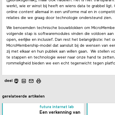
(gebruiksgemak), maar ook nadelen. Het is niet transparan
werkt, wie er winst bij heeft en wiens data te grabbel lig
online
content
allemaal in een uniforme mal en in competiti
relaties die we graag door technologie ondersteund zien.
We benoemden technische bouwblokken om MicroMembers
volgende stap is softwaremodules vinden die voldoen aan p
open, eerlijke en inclusief. Dan rest het belangrijkste: he
MicroMembership-model dat aansluit bij de wensen van een 
zij met elkaar en hun publiek aan willen gaan. We stellen v
te stappen en technologie weer naar onze hand te zetten. 
rommeligheid bieden we een echt tegenwicht tegen platfo
deel
gerelateerde artikelen
future internet lab
Een verkenning van