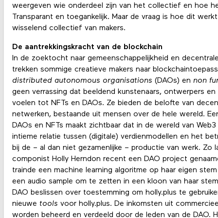
weergeven wie onderdeel zijn van het collectief en hoe he
Transparant en toegankelijk. Maar de vraag is hoe dit werk
wisselend collectief van makers.
De aantrekkingskracht van de blockchain
In de zoektocht naar gemeenschappelijkheid en decentrale
trekken sommige creatieve makers naar blockchaintoepass
distributed autonomous organisations
(DAOs) en
non fu
geen verrassing dat beeldend kunstenaars, ontwerpers en
voelen tot NFTs en DAOs. Ze bieden de belofte van decen
netwerken, bestaande uit mensen over de hele wereld. Ee
DAOs en NFTs maakt zichtbaar dat in de wereld van Web3 
intieme relatie tussen (digitale) verdienmodellen en het 
bij de – al dan niet gezamenlijke – productie van werk. Zo
componist Holly Herndon recent een DAO project genaamd
trainde een machine learning algoritme op haar eigen ste
een audio sample om te zetten in een kloon van haar stem
DAO beslissen over toestemming om holly.plus te gebruike
nieuwe
tools
voor holly.plus. De inkomsten uit commercieel
worden beheerd en verdeeld door de leden van de DAO. H