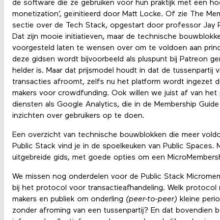
de software die ze gebruiken voor hun praktijk met een 
monetization’, geïnitieerd door Matt Locke. Of zie The M
sectie over de Tech Stack, opgestart door professor Jay
Dat zijn mooie initiatieven, maar de technische bouwblokk
voorgesteld laten te wensen over om te voldoen aan princi
deze gidsen wordt bijvoorbeeld als pluspunt bij Patreon g
helder is. Maar dat prijsmodel houdt in dat de tussenpartij 
transacties afroomt, zelfs nu het platform wordt ingezet
makers voor crowdfunding. Ook willen we juist af van he
diensten als Google Analytics, die in de Membership Gui
inzichten over gebruikers op te doen.
Een overzicht van technische bouwblokken die meer voldo
Public Stack vind je in de spoelkeuken van Public Spaces. 
uitgebreide gids, met goede opties om een MicroMembers
We missen nog onderdelen voor de Public Stack Micromemb
bij het protocol voor transactieafhandeling. Welk protocol
makers en publiek om onderling
(peer-to-peer)
kleine perio
zonder afroming van een tussenpartij? En dat bovendien b