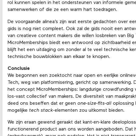
rol kunnen spelen in het ondersteunen van informele ge
samenwerken of die ze een warm hart toedragen.
De voorgaande alinea’s zijn wat eerste gedachten over e
gids is nog niet compleet. Ook zal de gids nooit een antw
van creatieve content makers die willen losbreken van Big
MicroMemberships biedt een antwoord op zichtbaarheid
e
blijft het een uitdaging om zonder al te veel technische ke
technische bouwblokken aan elkaar te knopen.
Conclusie
We begonnen een zoektocht naar open en eerlijke onlinev
Tech, weg van platformisering, gericht op samenwerking. 
het concept MicroMemberships: langdurige crowdfunding v
los-vast collectief van makers. De diversiteit van maakpr
deed ons beseffen dat er geen
one-size-fits-all
oplossing 
mogelijke
tech stack
-elementen zou uitkomst bieden.
We zijn eraan gewend geraakt dat kant-en-klare deeloploss
functionerend product aan ons worden aangeboden. Dat 