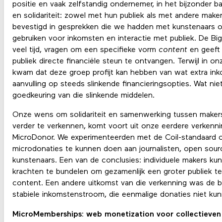
positie en vaak zelfstandig ondernemer, in het bijzonder 
en solidariteit: zowel met hun publiek als met andere maker
bevestigd in gesprekken die we hadden met kunstenaars ove
gebruiken voor inkomsten en interactie met publiek. De Bi
veel tijd, vragen om een specifieke vorm
content
en geeft
publiek directe financiële steun te ontvangen. Terwijl in o
kwam dat deze groep profijt kan hebben van wat extra ink
aanvulling op steeds slinkende financieringsopties. Wat n
goedkeuring van die slinkende middelen.
Onze wens om solidariteit en samenwerking tussen makers
verder te verkennen, komt voort uit onze eerdere verkenni
MicroDonor. We experimenteerden met de Coil-standaard o
microdonaties te kunnen doen aan journalisten, open sour
kunstenaars. Een van de conclusies: individuele makers ku
krachten te bundelen om gezamenlijk een groter publiek 
content. Een andere uitkomst van die verkenning was de 
stabiele inkomstenstroom, die eenmalige donaties niet ku
MicroMemberships: web monetization voor collectieven