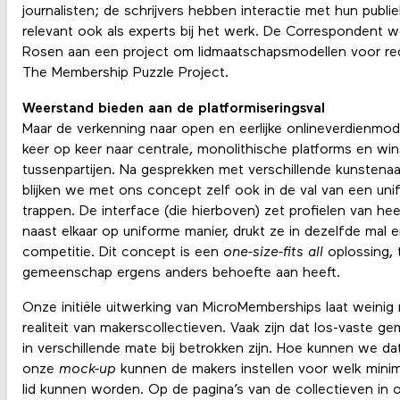
journalisten; de schrijvers hebben interactie met hun publ
relevant ook als experts bij het werk. De Correspondent 
Rosen aan een project om lidmaatschapsmodellen voor reda
The Membership Puzzle Project.
Weerstand bieden aan de platformiseringsval
Maar de verkenning naar open en eerlijke onlineverdienmod
keer op keer naar centrale, monolithische platforms en win
tussenpartijen. Na gesprekken met verschillende kunsten
blijken we met ons concept zelf ook in de val van een uni
trappen. De interface (die hierboven) zet profielen van hee
naast elkaar op uniforme manier, drukt ze in dezelfde mal e
competitie. Dit concept is een
one-size-fits all
oplossing, t
gemeenschap ergens anders behoefte aan heeft.
Onze initiële uitwerking van MicroMemberships laat weinig
realiteit van makerscollectieven. Vaak zijn dat los-vast
in verschillende mate bij betrokken zijn. Hoe kunnen we d
onze
mock-up
kunnen de makers instellen voor welk min
lid kunnen worden. Op de pagina’s van de collectieven in 