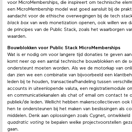
voor MicroMemberships, die inspireert om technische elem
een MicroMembership model wat goed aansluit bij de prakti
aandacht voor de ethische overwegingen bij de tech stack.
black box
van web monetization openen, ook willen we da
de principes van de Public Stack, zoals het waarborgen va
waarden.
Bouwblokken voor Public Stack MicroMemberships
Wat is er nodig om voor langere tijd donaties te geven aa
komt neer op een aantal technische bouwblokken en de soc
ondersteunt moeten worden. Als we de motorkap van onl
dan zien we een combinatie van bijvoorbeeld een klantbeh
leden bij te houden, transactieafhandeling tussen verschil
accounts in uiteenlopende valuta, een registratiemodule o
en communicatiekanalen als chat of email om contact te
publiek/de leden. Wellicht hebben makerscollectieven oo
hen te ondersteunen bij het maken van beslissingen als col
middelen. Denk aan oplossingen zoals Cygnet, ontwikkeld
quadratic voting
te bepalen welke projectvoorstellen gez
gaan.