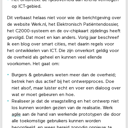
Het ontbreekt de rijksoverheid aan lerend vermogen
op ICT-gebied.
Dit verbaast helaas niet voor wie de berichtgeving over
de website Werk.nl, het Elektronisch Patiëntendossier,
het C2000-systeem en de ov-chipkaart zijdelings heeft
gevolgd. Dat moet en kan anders. Vorig jaar beschreef
ik een blog over smart cities, met daarin regels voor
het ontwikkelen van ICT. Die zijn onverkort geldig voor
de overheid als geheel en kunnen veel ellende
voorkomen. Het gaat om:
Burgers & gebruikers weten meer dan de overheid;
betrek hen dus actief bij het ontwerpproces. Doe
niet alsof, maar luister echt en voer een dialoog over
wat er moet gebeuren en hoe.
Realiseer je dat de vraagstelling en het ontwerp niet
los kunnen worden gezien van de realisatie. Werk
agile
aan de hand van werkende prototypen die door
alle toekomstige gebruikers kunnen worden
beoordeeld, en wees bereid zonodig opnieuw te