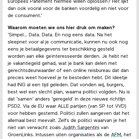
Europees Parlement hiermee willen oplossen? Het lijkt
dan ook vooral voor de banken voordelig en niet voor
de consument.’
Waarom moeten we ons hier druk om maken?
‘Simpel… Data. Data. En nog eens data. Na het
sleepnet voor al je communicatie, kunnen nu ook nog
eens je betaalgegevens ter beschikking gesteld
worden aan elke geïnteresseerde derden. Je hebt net
je vakantiegeld gehad, wat je bank kan delen met
gerechtsdeurwaarder of een online reisbureau dat dan
precies weet hoeveel je te besteden hebt. Dit ideetje
had ING al een tijd geleden. Dat vonden wij, burgers,
best wel een slecht plan, waarna politici volgden. Nu is
dat ‘samen’ anders ‘geregeld’ in deze nieuwe richtlijn
PSD2. Via de EU waar ALLE partijen (van SP tot VVD)
voor hebben gestemd. Politici zullen aangeven dat het
allemaal best meevalt. Zelfs de politici waarvan je het
niet van verwacht zoals
Judith Sargentini
van
GroenLinks. Intussen uiten organisaties als de
AFM
, het