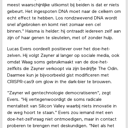
meest waarschijnlijke uitkomst bij beiden is dat er niets
gebeurt. Het ingespoten DNA moet naar de celkern om
echt effect te hebben. Los rondzwevend DNA wordt
snel afgebroken en komt niet zomaar een cel
binnen." Haisma is helder: hij ontraadt iedereen zelf aan
zijn of haar genen te sleutelen, met of zonder hulp.
Lucas Evers oordeelt positiever over het doe-het-
zelven. Hij volgt Zayner al langer op sociale media, ook
omdat Waag soms gebruikmaakt van de doe-het-
zelfkits die Zayner verkoopt via zijn bedrijfje The Odin.
Daarmee kun je bijvoorbeeld gist modificeren met
CRISPR-cas9 om glow in the dark-bier te brouwen.
"Zayner wil gentechnologie democratiseren", zegt
Evers. "Hij vertegenwoordigt de soms radicale
mentaliteit van Silicon Valley waarbij niets innovatie in
de weg hoort te staan." Evers zou iemand met een
doe-het-zelfvraag niet ontmoedigen, maar in contact
proberen te brengen met deskundigen. "Niet als het