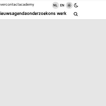
ver
contact
academy
NL
EN
nieuws
agenda
onderzoek
ons werk