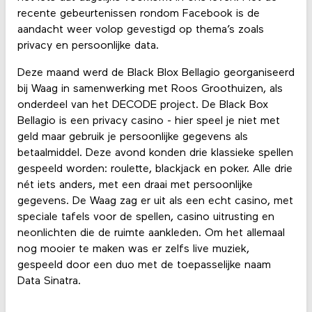
recente gebeurtenissen rondom Facebook is de
aandacht weer volop gevestigd op thema’s zoals
privacy en persoonlijke data.
Deze maand werd de Black Blox Bellagio georganiseerd
bij Waag in samenwerking met Roos Groothuizen, als
onderdeel van het DECODE project. De Black Box
Bellagio is een privacy casino - hier speel je niet met
geld maar gebruik je persoonlijke gegevens als
betaalmiddel. Deze avond konden drie klassieke spellen
gespeeld worden: roulette, blackjack en poker. Alle drie
nét iets anders, met een draai met persoonlijke
gegevens. De Waag zag er uit als een echt casino, met
speciale tafels voor de spellen, casino uitrusting en
neonlichten die de ruimte aankleden. Om het allemaal
nog mooier te maken was er zelfs live muziek,
gespeeld door een duo met de toepasselijke naam
Data Sinatra.