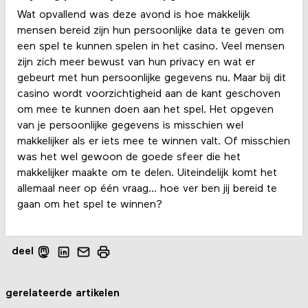
Wat opvallend was deze avond is hoe makkelijk
mensen bereid zijn hun persoonlijke data te geven om
een spel te kunnen spelen in het casino. Veel mensen
zijn zich meer bewust van hun privacy en wat er
gebeurt met hun persoonlijke gegevens nu. Maar bij dit
casino wordt voorzichtigheid aan de kant geschoven
om mee te kunnen doen aan het spel. Het opgeven
van je persoonlijke gegevens is misschien wel
makkelijker als er iets mee te winnen valt. Of misschien
was het wel gewoon de goede sfeer die het
makkelijker maakte om te delen. Uiteindelijk komt het
allemaal neer op één vraag… hoe ver ben jij bereid te
gaan om het spel te winnen?
deel
gerelateerde artikelen