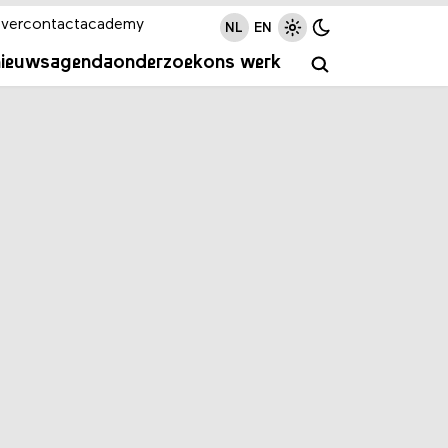
ver
contact
academy
NL
EN
nieuws
agenda
onderzoek
ons werk