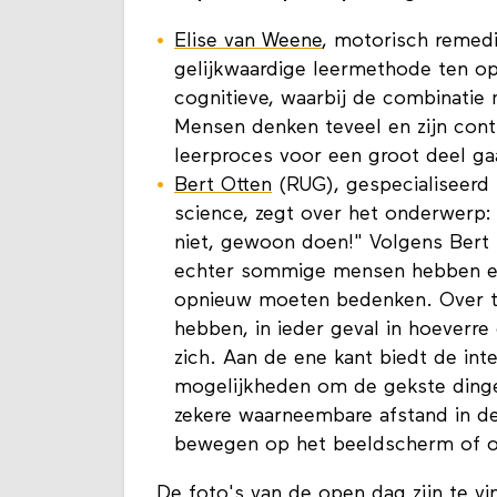
Elise van Weene
, motorisch remedia
gelijkwaardige leermethode ten op
cognitieve, waarbij de combinatie 
Mensen denken teveel en zijn conti
leerproces voor een groot deel ga
Bert Otten
(RUG), gespecialiseer
science, zegt over het onderwerp
niet, gewoon doen!" Volgens Bert 
echter sommige mensen hebben een
opnieuw moeten bedenken. Over te
hebben, in ieder geval in hoeverre
zich. Aan de ene kant biedt de int
mogelijkheden om de gekste dingen
zekere waarneembare afstand in de 
bewegen op het beeldscherm of o
​De foto's van de open dag zijn te
vi