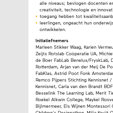
alle niveaus; bevlogen docenten e
creativiteit, technologie en innovat
toegang hebben tot kwaliteitsaan
leerlingen, ongeacht hun onderwij
ontwikkelen.
Initiatiefnemers
Marleen Stikker Waag, Karien Vermeu
Zeijts Rotslab Coöperatie UA, Michi
de Boer FabLab Benelux/FryskLab, D
Rotterdam, Arjan van der Meij De Pop
FabKlas, Astrid Poot Fonk Amsterda
Remco Pijpers Stichting Kennisnet /
Kennisnet, Carla van den Brandt BD
Besselink The Learning Lab, Merit T
Roekel Alkwin College, Maykel Ro
Bijlmermeer, Els Wijnen Montessori