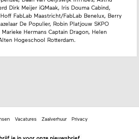
Openzee, Daan van Geijlswijk InTribes, Astrid
rd Dirk Meijer iQMaak, Iris Douma Cabind,
 Hoff FabLab Maastricht/FabLab Benelux, Berry
azelaar De Populier, Robin Platjouw SKPO
, Marieke Hermans Captain Dragon, Helen
Alten Hogeschool Rotterdam.
nsen
Vacatures
Zaalverhuur
Privacy
hrijf je in voor onze nieuwsbrief