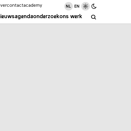
ver
contact
academy
NL
EN
nieuws
agenda
onderzoek
ons werk