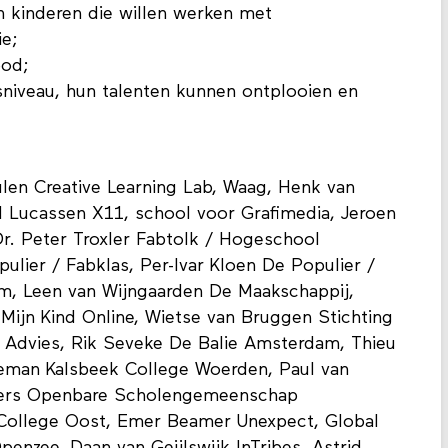
n kinderen die willen werken met
ie;
bod;
sniveau, hun talenten kunnen ontplooien en
len Creative Learning Lab, Waag, Henk van
el Lucassen X11, school voor Grafimedia, Jeroen
r. Peter Troxler Fabtolk / Hogeschool
ulier / Fabklas, Per-Ivar Kloen De Populier /
m, Leen van Wijngaarden De Maakschappij,
 Mijn Kind Online, Wietse van Bruggen Stichting
F Advies, Rik Seveke De Balie Amsterdam, Thieu
ieman Kalsbeek College Woerden, Paul van
overs Openbare Scholengemeenschap
 College Oost, Emer Beamer Unexpect, Global