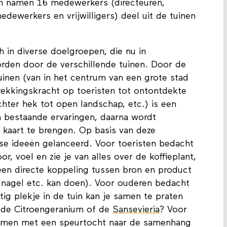
an namen 16 medewerkers (directeuren,
dewerkers en vrijwilligers) deel uit de tuinen
 in diverse doelgroepen, die nu in
rden door de verschillende tuinen. Door de
tuinen (van in het centrum van een grote stad
trekkingskracht op toeristen tot ontontdekte
hter hek tot open landschap, etc.) is een
an bestaande ervaringen, daarna wordt
kaart te brengen. Op basis van deze
se ideeën gelanceerd. Voor toeristen bedacht
or, voel en zie je van alles over de koffieplant,
. een directe koppeling tussen bron en product
idnagel etc. kan doen). Voor ouderen bedacht
ig plekje in de tuin kan je samen te praten
t de Citroengeranium of de
Sansevieria
? Voor
 men met een speurtocht naar de samenhang