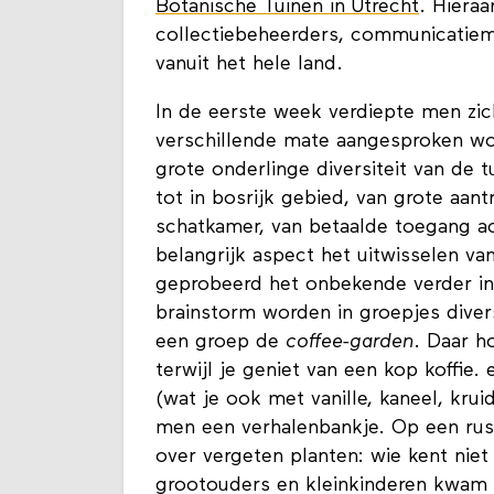
Botanische Tuinen in Utrecht
. Hiera
collectiebeheerders, communicatieme
vanuit het hele land.
In de eerste week verdiepte men zich
verschillende mate aangesproken wo
grote onderlinge diversiteit van de 
tot in bosrijk gebied, van grote aan
schatkamer, van betaalde toegang ac
belangrijk aspect het uitwisselen v
geprobeerd het onbekende verder in 
brainstorm worden in groepjes diver
een groep de
coffee-garden
. Daar ho
terwijl je geniet van een kop koffie
(wat je ook met vanille, kaneel, kru
men een verhalenbankje. Op een rust
over vergeten planten: wie kent nie
grootouders en kleinkinderen kwam