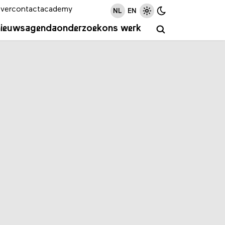
ver
contact
academy
NL
EN
nieuws
agenda
onderzoek
ons werk