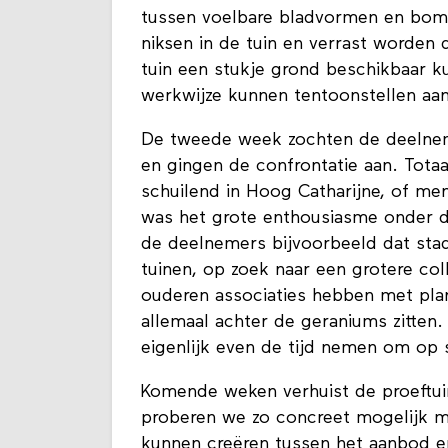
tussen voelbare bladvormen en bomen
niksen in de tuin en verrast worden 
tuin een stukje grond beschikbaar ku
werkwijze kunnen tentoonstellen aa
De tweede week zochten de deelnem
en gingen de confrontatie aan. Tot
schuilend in Hoog Catharijne, of m
was het grote enthousiasme onder d
de deelnemers bijvoorbeeld dat stad
tuinen, op zoek naar een grotere coll
ouderen associaties hebben met plan
allemaal achter de geraniums zitte
eigenlijk even de tijd nemen om op 
Komende weken verhuist de proeftu
proberen we zo concreet mogelijk m
kunnen creëren tussen het aanbod e