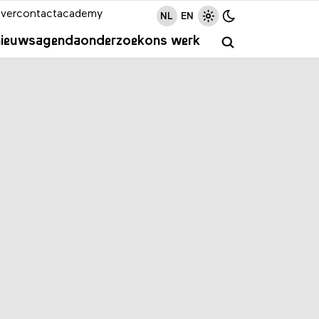
ver
contact
academy
NL
EN
nieuws
agenda
onderzoek
ons werk