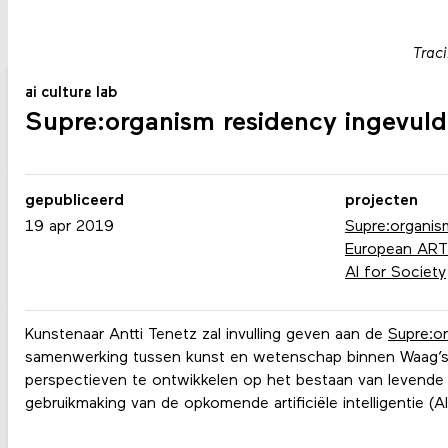
Traci
ai culture lab
Supre:organism residency ingevuld
gepubliceerd
projecten
19 apr 2019
Supre:organis
European ARTif
AI for Society
Kunstenaar Antti Tenetz zal invulling geven aan de
Supre:o
samenwerking tussen kunst en wetenschap binnen Waag’s A
perspectieven te ontwikkelen op het bestaan van levende 
gebruikmaking van de opkomende artificiële intelligentie (A