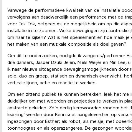
Vanwege de performatieve kwaliteit van de installatie boo
vervolgens aan daadwerkelijk een performance met de tr
voor Tek Tok, hetgeen mij de mogelijkheid om op die aspe
installatie in te zoomen. Welke bewegingen zijn aantrekkel
om naar te kijken? Wat is het spelelement en hoe maak je di
het maken van een muzikale compositie als doel geven?
Om dit te onderzoeken, nodigde ik zangeres/performer E
drie dansers, Jasper Dzuki Jelen, Niels Weijer en Miri Lee, 
ik naar nieuwe uitdagende bewegingsmogelijkheden door r
solo, duo en groep, statisch en dynamisch evenwicht, hor
verticale lijnen, actie en reactie te werken.
Om een zittend publiek te kunnen betrekken, leek het me i
duidelijker om met woorden en projecties te werken in pla
abstracte geluiden. Zo’n dertig kernwoorden rondom het
learning’ werden door Kennisnet aangeleverd en op versch
ingezongen door Esther; als robot, als meisje, met opeen
toonhoogtes en als operazangeres. De gezongen woorden