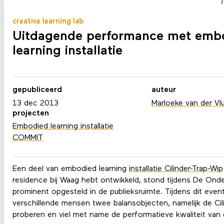
T
creative learning lab
Uitdagende performance met emb
learning installatie
gepubliceerd
auteur
13 dec 2013
Marloeke van der Vl
projecten
Embodied learning installatie
COMMIT
Een deel van embodied learning
installatie Cilinder-Trap-Wip
residence bij Waag hebt ontwikkeld, stond tijdens De On
prominent opgesteld in de publieksruimte. Tijdens dit eve
verschillende mensen twee balansobjecten, namelijk de Cil
proberen en viel met name de performatieve kwaliteit van d