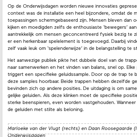
Op de Onderwijsdagen worden nieuwe innovaties gepresen
context was de installatie een heel bijzondere, omdat de 
toepassingen schermgebaseerd zijn. Mensen bleven dan o
kijken en moedigden zelfs de enthousiaste ‘bewegers’ aan. 
aantrekkelijk om mensen geconcentreerd fysiek bezig te z
er een herkenbaar spelelement is toegevoegd. Daarbij vi
zelf vaak leuk om ‘spelenderwijze’ in de belangstelling te s
Het aanwezige publiek pikte het dubbele doel van de trap
naar samenwerken en het vinden van balans, snel op. Elke 
triggert een specifieke geluidssample. Door op de trap t
deze samples hoorbaar. Beide trappen hebben dezelfde ge
bevinden zich op andere posities. De uitdaging is om sam
gelijke geluiden. Als deze klinken moet de specifieke posit
sterke beenspieren, even worden vastgehouden. Wanneer d
de geluiden met stilte als beloning.
Marloeke van der Vlugt (rechts) en Daan Roosegaarde (li
Onderwijsdagen