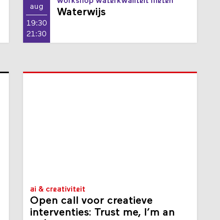
workshop waterkwaliteit meten
aug
Waterwijs
19:30
21:30
ai & creativiteit
Open call voor creatieve
interventies: Trust me, I’m an