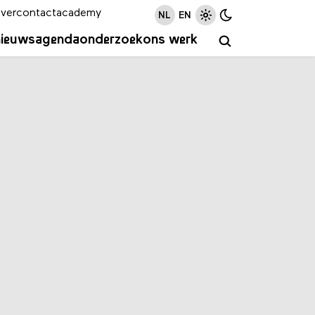
ver
contact
academy
NL
EN
nieuws
agenda
onderzoek
ons werk