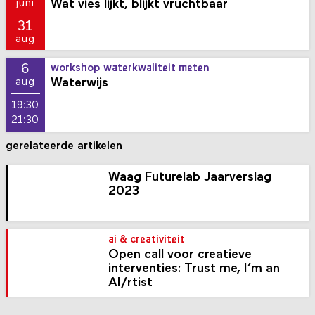
Wat vies lijkt, blijkt vruchtbaar
juni
31
aug
6
workshop waterkwaliteit meten
Waterwijs
aug
19:30
21:30
gerelateerde artikelen
Waag Futurelab Jaarverslag
2023
ai & creativiteit
Open call voor creatieve
interventies: Trust me, I’m an
AI/rtist