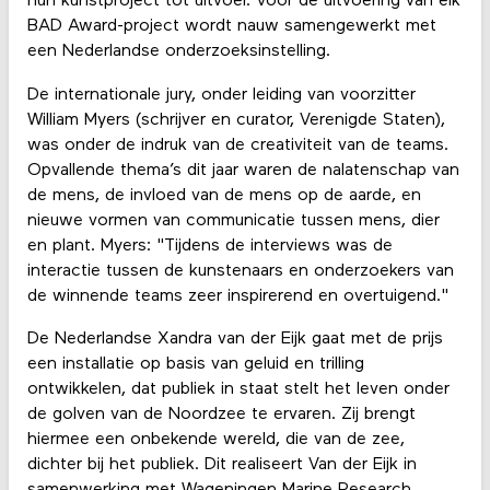
hun kunstproject tot uitvoer. Voor de uitvoering van elk
BAD Award-project wordt nauw samengewerkt met
een Nederlandse onderzoeksinstelling.
De internationale jury, onder leiding van voorzitter
William Myers (schrijver en curator, Verenigde Staten),
was onder de indruk van de creativiteit van de teams.
Opvallende thema’s dit jaar waren de nalatenschap van
de mens, de invloed van de mens op de aarde, en
nieuwe vormen van communicatie tussen mens, dier
en plant. Myers: "Tijdens de interviews was de
interactie tussen de kunstenaars en onderzoekers van
de winnende teams zeer inspirerend en overtuigend."
De Nederlandse Xandra van der Eijk gaat met de prijs
een installatie op basis van geluid en trilling
ontwikkelen, dat publiek in staat stelt het leven onder
de golven van de Noordzee te ervaren. Zij brengt
hiermee een onbekende wereld, die van de zee,
dichter bij het publiek. Dit realiseert Van der Eijk in
samenwerking met Wageningen Marine Research