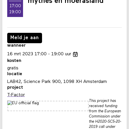
mythes en moerasland
17:00
19:00
Meld je aan
wanneer
16
mrt
2023
17:00
19:00
uur
kosten
gratis
locatie
LAB42, Science Park 900, 1098 XH Amsterdam
project
T-Factor
This project has
received funding
from the European
Commission under
the H2020-SC5-20-
2019 call under