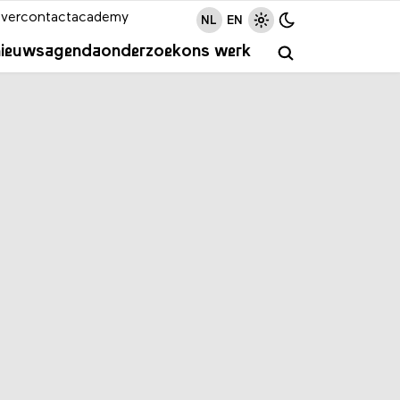
ver
contact
academy
NL
EN
nieuws
agenda
onderzoek
ons werk