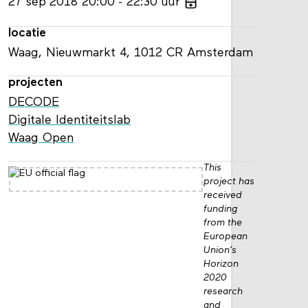
27
sep
2018
20:00
22:30
uur
locatie
Waag, Nieuwmarkt 4, 1012 CR Amsterdam
projecten
DECODE
Digitale Identiteitslab
Waag Open
This
project has
received
funding
from the
European
Union’s
Horizon
2020
research
and