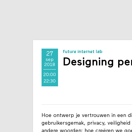
future internet lab
27
Designing pe
sep
2018
20:00
22:30
Hoe ontwerp je vertrouwen in een dig
gebruikersgemak, privacy, veilighei
andere woorden: hoe creëren we go