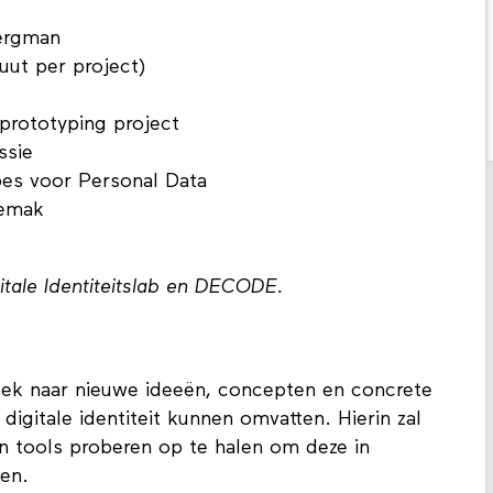
ergman
nuut per project)
prototyping project
ussie
pes voor Personal Data
gemak
itale Identiteitslab en DECODE.
 zoek naar nieuwe ideeën, concepten en concrete
digitale identiteit kunnen omvatten. Hierin zal
n tools proberen op te halen om deze in
ten.