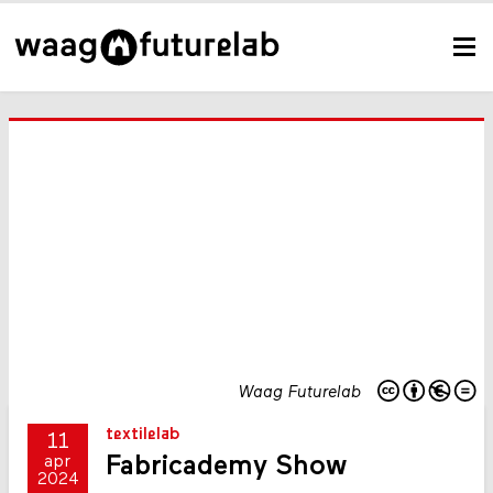
Waag Futurelab
textilelab
11
Fabricademy Show
apr
2024