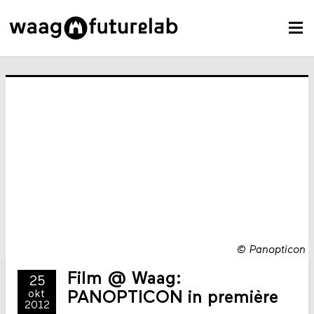
©
Panopticon
Film @ Waag:
25
okt
PANOPTICON in première
2012