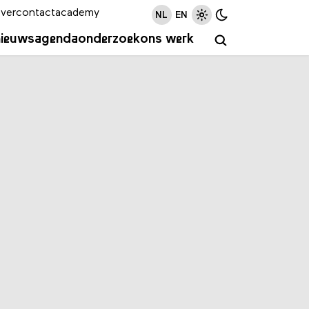
ver
contact
academy
NL
EN
nieuws
agenda
onderzoek
ons werk