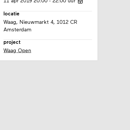
11
apr
2019
20:00
22:00
uur
locatie
Waag, Nieuwmarkt 4, 1012 CR
Amsterdam
project
Waag Open