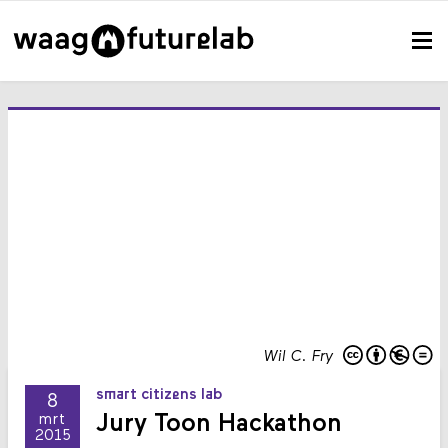
Wil C. Fry
smart citizens lab
8
Jury Toon Hackathon
mrt
2015