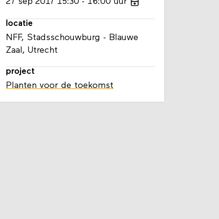
27
sep
2017
15:30
16:00
uur
locatie
NFF, Stadsschouwburg - Blauwe
Zaal, Utrecht
project
Planten voor de toekomst