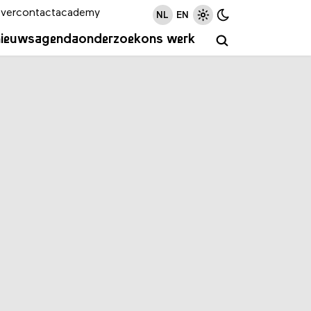
ver
contact
academy
NL
EN
nieuws
agenda
onderzoek
ons werk