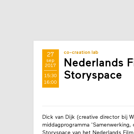
co-creation lab
27
Nederlands Fi
sep
2017
Storyspace
15:30
16:00
Dick van Dijk (creative director bij
middagprogramma 'Samenwerking, ord
Storyspace van het Nederlands Film F