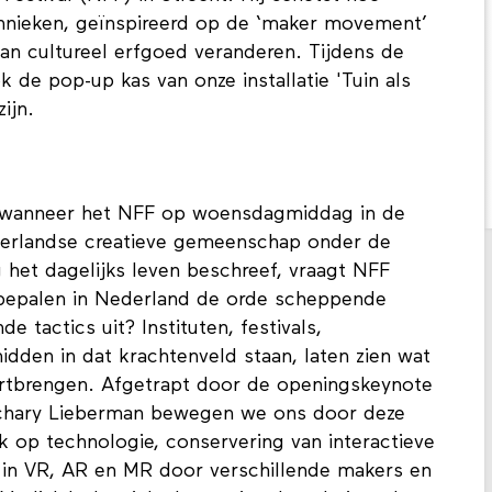
chnieken, geïnspireerd op de ‘maker movement’
 van cultureel erfgoed veranderen. Tijdens de
 de pop-up kas van onze installatie 'Tuin als
ijn.
 wanneer het NFF op woensdagmiddag in de
derlandse creatieve gemeenschap onder de
 het dagelijks leven beschreef, vraagt NFF
e bepalen in Nederland de orde scheppende
e tactics uit? Instituten, festivals,
dden in dat krachtenveld staan, laten zien wat
rtbrengen. Afgetrapt door de openingskeynote
achary Lieberman bewegen we ons door deze
jk op technologie, conservering van interactieve
en in VR, AR en MR door verschillende makers en