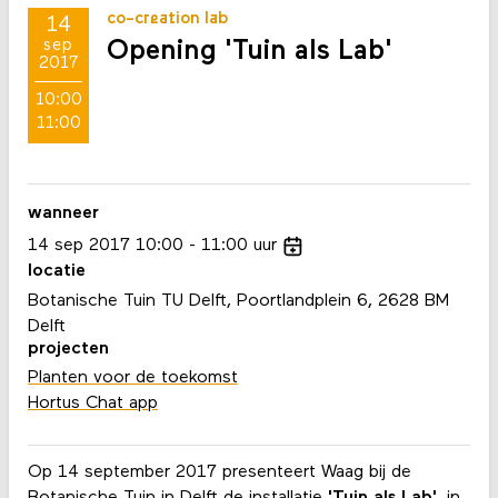
co-creation lab
14
Opening 'Tuin als Lab'
sep
2017
10:00
11:00
wanneer
14
sep
2017
10:00
11:00
uur
locatie
Botanische Tuin TU Delft, Poortlandplein 6, 2628 BM
Delft
projecten
Planten voor de toekomst
Hortus Chat app
Op 14 september 2017 presenteert Waag bij de
Botanische Tuin in Delft de installatie
'Tuin als Lab'
, in