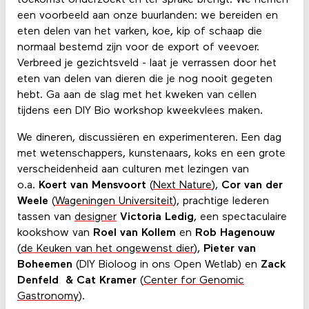
een voorbeeld aan onze buurlanden: we bereiden en
eten delen van het varken, koe, kip of schaap die
normaal bestemd zijn voor de export of veevoer.
Verbreed je gezichtsveld - laat je verrassen door het
eten van delen van dieren die je nog nooit gegeten
hebt. Ga aan de slag met het kweken van cellen
tijdens een DIY Bio workshop kweekvlees maken.
We dineren, discussiëren en experimenteren. Een dag
met wetenschappers, kunstenaars, koks en een grote
verscheidenheid aan culturen met lezingen van
o.a.
Koert van Mensvoort
(
Next Nature
),
Cor van der
Weele
(
Wageningen Universiteit
), prachtige lederen
tassen van
designer
Victoria Ledig
, een spectaculaire
kookshow van
Roel van Kollem
en
Rob Hagenouw
(
de Keuken van het ongewenst dier
),
Pieter van
Boheemen
(DIY Bioloog in ons Open Wetlab) en
Zack
Denfeld & Cat Kramer
(
Center for Genomic
Gastronomy
).