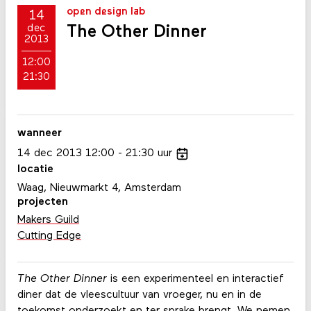
open design lab
14
The Other Dinner
dec
2013
12:00
21:30
wanneer
14
dec
2013
12:00
21:30
uur
locatie
Waag, Nieuwmarkt 4, Amsterdam
projecten
Makers Guild
Cutting Edge
The Other Dinner
is een experimenteel en interactief
diner dat de vleescultuur van vroeger, nu en in de
toekomst onderzoekt en ter sprake brengt. We nemen