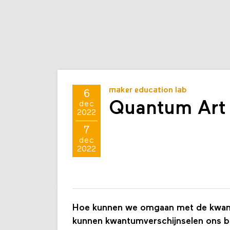
maker education lab
6
Quantum Art
dec
2022
7
dec
2022
Hoe kunnen we omgaan met de kwant
kunnen kwantumverschijnselen ons bi