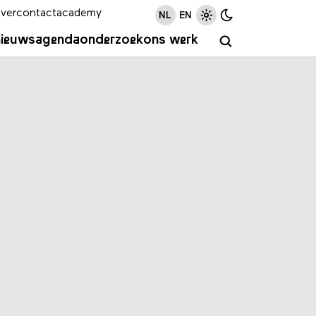
ver
contact
academy
NL
EN
nieuws
agenda
onderzoek
ons werk