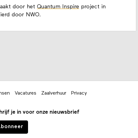
aakt door het
Quantum Inspire
project in
cierd door NWO.
nsen
Vacatures
Zaalverhuur
Privacy
hrijf je in voor onze nieuwsbrief
Abonneer