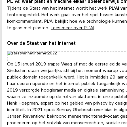
PL'AI: waar plant en machine elkaar spelenderwijs o
Tijdens de Staat van het Internet wordt het werk
PL’AI va
tentoongesteld. Het werk gaat over het spel tussen kunstm
komkommerplant. PL’AI bekijkt hoe we technologie kunnen 
te gaan met planten.
Lees meer over PL'AI
.
Over de Staat van het Internet
Op 15 januari 2019 trapte Waag af met de eerste editie van
Sindsdien staan we jaarlijks stil bij het moment waarop vo
publiek domein toegankelijk werd. Het is inmiddels 29 jaar 
haar deuren opende en het internet publiek toegankelijk wer
2019 verzorgde hoogleraar media en digitale samenleving J
waarin ze inzoomde op de rol van platforms in onze publie
Henk Hoepman, expert op het gebied van privacy by design,
identiteit. In 2021 sprak Sennay Ghebreab over bias in algo
Jansen Reventlow, bekroond mensenrechtenadvocaat gespe
procederen op het snijvlak van mensenrechten, sociale re