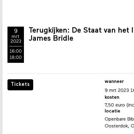
Terugkijken: De Staat van het
9
mrt
James Bridle
2023
16:00
18:00
wanneer
Tickets
9
mrt
2023
1
kosten
7,50 euro (inc
locatie
Openbare Bib
Oosterdok, 