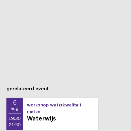
gerelateerd event
6
workshop waterkwaliteit
aug
meten
Waterwijs
19:30
21:30