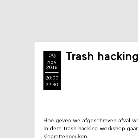
Trash hackin
29
nov
2018
20:00
22:30
Hoe geven we afgeschreven afval wee
In deze trash hacking workshop gaan
sigarettenpeuken.