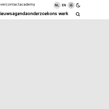
ver
contact
academy
NL
EN
nieuws
agenda
onderzoek
ons werk