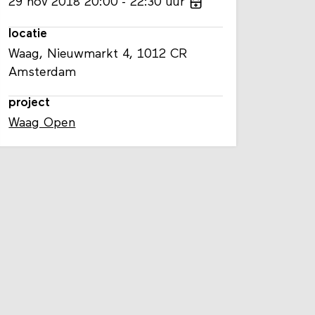
29
nov
2018
20:00
22:30
uur
locatie
Waag, Nieuwmarkt 4, 1012 CR
Amsterdam
project
Waag Open