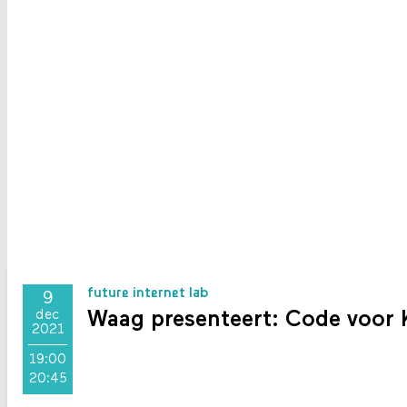
future internet lab
9
Waag presenteert: Code voor K
dec
2021
19:00
20:45