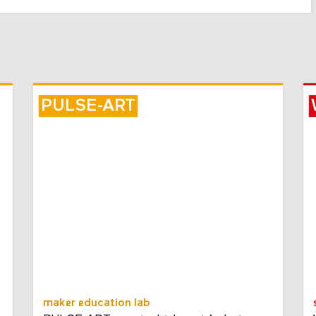
PULSE-ART
maker education lab