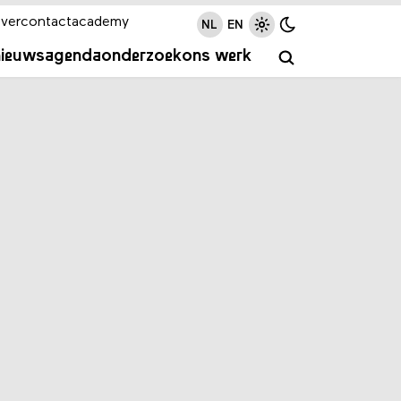
ver
contact
academy
NL
EN
nieuws
agenda
onderzoek
ons werk