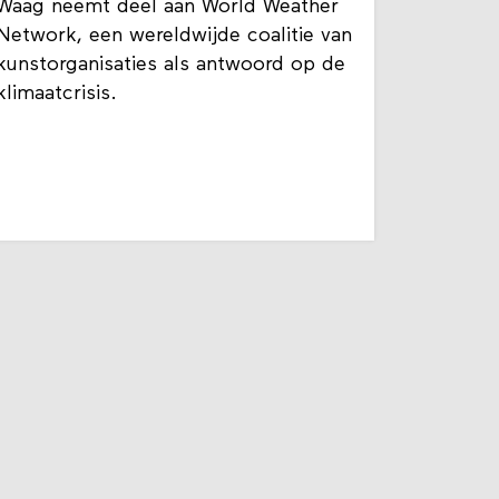
Waag neemt deel aan World Weather
Network, een wereldwijde coalitie van
kunstorganisaties als antwoord op de
klimaatcrisis.