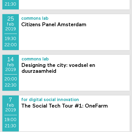
21:30
25
commons lab
Citizens Panel Amsterdam
feb
2019
19:30
22:00
14
commons lab
Designing the city: voedsel en
feb
2019
duurzaamheid
20:00
22:30
7
for digital social innovation
The Social Tech Tour #1: OneFarm
feb
2019
19:00
21:30