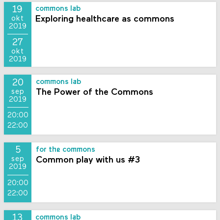
19
commons lab
Exploring healthcare as commons
okt
2019
27
okt
2019
20
commons lab
The Power of the Commons
sep
2019
20:00
22:00
5
for the commons
Common play with us #3
sep
2019
20:00
22:00
13
commons lab