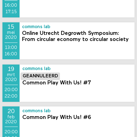
16:00
17:15
15
commons lab
Online Utrecht Degrowth Symposium:
mei
2020
From circular economy to circular society
13:00
16:00
19
commons lab
mrt
GEANNULEERD
2020
Common Play With Us! #7
20:00
22:00
20
commons lab
Common Play With Us! #6
feb
2020
20:00