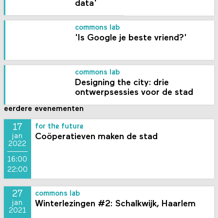
data'
commons lab
'Is Google je beste vriend?'
commons lab
Designing the city: drie
ontwerpsessies voor de stad
eerdere evenementen
17
for the future
Coöperatieven maken de stad
jan
2022
16:00
22:00
27
commons lab
Winterlezingen #2: Schalkwijk, Haarlem
jan
2021