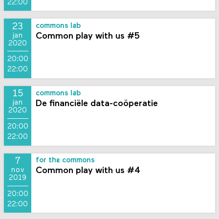
22:00
23
commons lab
Common play with us #5
jan
2020
20:00
22:00
15
commons lab
De financiële data-coöperatie
jan
2020
20:00
22:00
7
for the commons
Common play with us #4
nov
2019
20:00
22:00