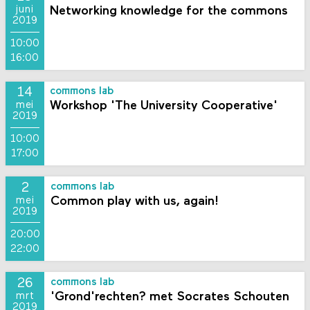
Networking knowledge for the commons
juni
2019
10:00
16:00
14
commons lab
Workshop 'The University Cooperative'
mei
2019
10:00
17:00
2
commons lab
Common play with us, again!
mei
2019
20:00
22:00
26
commons lab
'Grond'rechten? met Socrates Schouten
mrt
2019