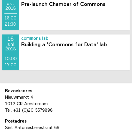
Pre-launch Chamber of Commons
okt
2018
16:00
21:30
16
commons lab
Building a 'Commons for Data' lab
juni
2018
10:00
17:00
Bezoekadres
Nieuwmarkt 4
1012 CR Amsterdam
Tel.
+31 (0)20 5579898
Postadres
Sint Antoniesbreestraat 69