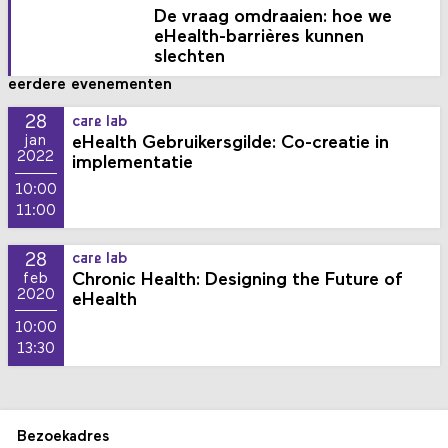
De vraag omdraaien: hoe we
eHealth-barrières kunnen
slechten
eerdere evenementen
28
care lab
eHealth Gebruikersgilde: Co-creatie in
jan
2022
implementatie
10:00
11:00
28
care lab
Chronic Health: Designing the Future of
feb
2020
eHealth
10:00
13:30
Bezoekadres