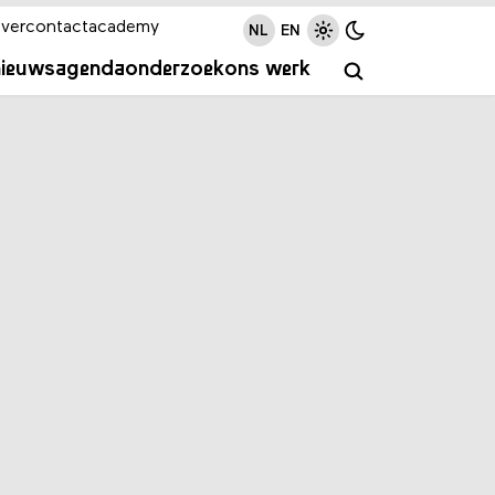
ver
contact
academy
NL
EN
nieuws
agenda
onderzoek
ons werk