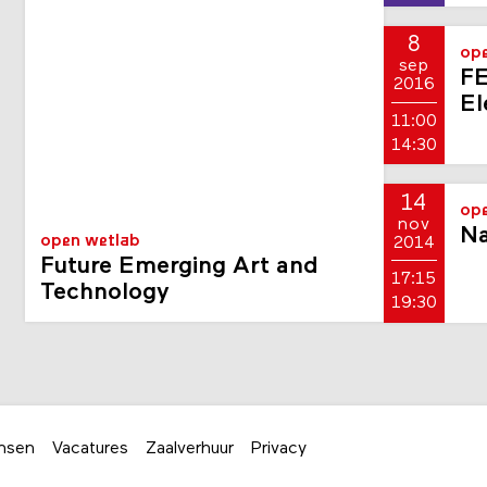
8
ope
sep
FE
2016
El
11:00
14:30
14
ope
nov
Na
open wetlab
2014
Future Emerging Art and
17:15
Technology
19:30
nsen
Vacatures
Zaalverhuur
Privacy