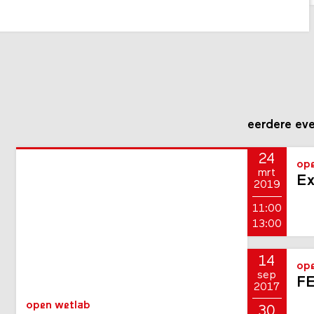
eerdere ev
24
ope
mrt
Ex
2019
11:00
13:00
14
ope
sep
FE
2017
open wetlab
30