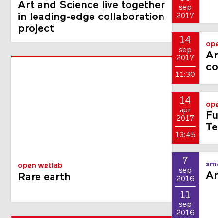
Art and Science live together
sep
in leading-edge collaboration
2017
project
14
ope
sep
Ar
2017
co
11:30
14
ope
apr
Fu
2017
Te
13:45
7
sma
open wetlab
sep
Ar
Rare earth
2016
11
sep
2016