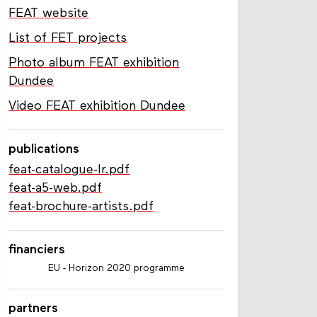
FEAT website
List of FET projects
Photo album FEAT exhibition
Dundee
Video FEAT exhibition Dundee
publications
feat-catalogue-lr.pdf
feat-a5-web.pdf
feat-brochure-artists.pdf
financiers
EU - Horizon 2020 programme
partners