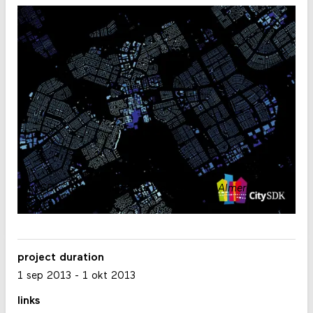
CitySDK - Buildings of the Netherlands: Almere
.
Waag
project duration
1 sep 2013
-
1 okt 2013
links