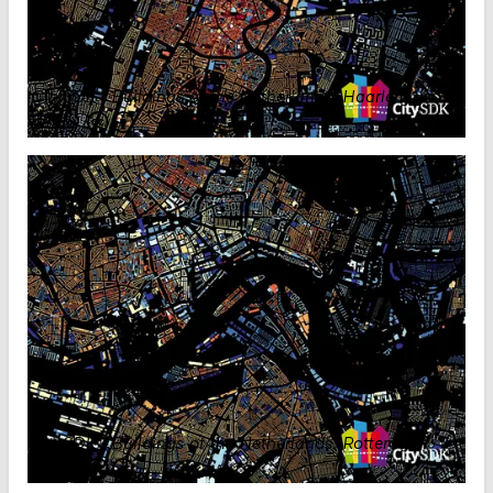
CitySDK - Buildings of the Netherlands: Haarlem
.
Waag
CitySDK - Buildings of the Netherlands: Rotterdam
.
Waag