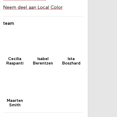
Ontdek Local Color
Neem deel aan Local Color
team
Cecilia
Isabel
Ista
Raspanti
Berentzen
Boszhard
Maarten
Smith