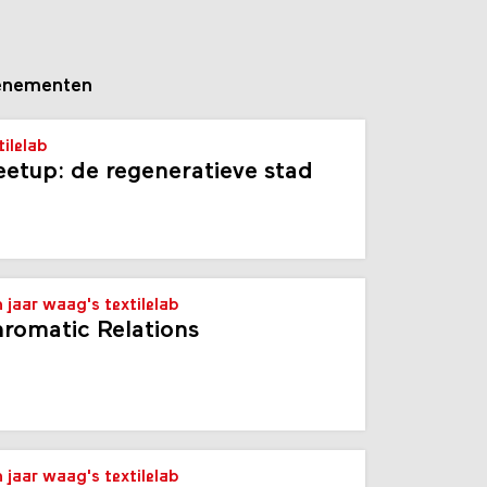
enementen
tilelab
etup: de regeneratieve stad
n jaar waag's textilelab
romatic Relations