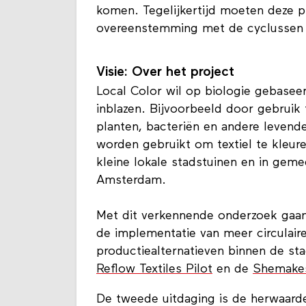
zullen we processen herontwerpen di
komen. Tegelijkertijd moeten deze pr
overeenstemming met de cyclussen 
Visie: Over het project
Local Color wil op biologie gebasee
inblazen. Bijvoorbeeld door gebruik 
planten, bacteriën en andere levend
worden gebruikt om textiel te kleur
kleine lokale stadstuinen en in gem
Amsterdam.
Met dit verkennende onderzoek gaan 
de implementatie van meer circulai
productiealternatieven binnen de sta
Reflow Textiles Pilot
en de
Shemake