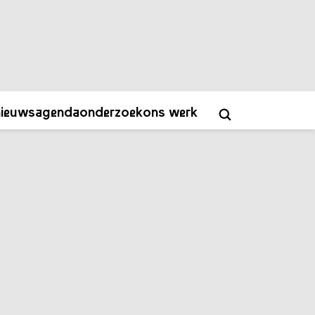
ver
contact
academy
NL
EN
nieuws
agenda
onderzoek
ons werk