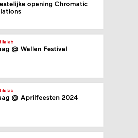
n jaar waag's textilelab
estelijke opening Chromatic
lations
tilelab
ag @ Wallen Festival
tilelab
ag @ Aprilfeesten 2024