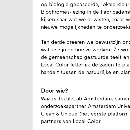
De tweede uitdaging is de herwaard
op biologie gebaseerde, lokale kleurt
Biochromes-lezing
in de
Fabricadem
kijken naar wat we al wisten, maar w
nieuwe mogelijkheden te onderzoek
Ten derde creëren we bewustzijn ond
wat ze zijn en hoe ze werken. Ze w
de gemeenschap gestuurde teelt en na
Local Color letterlijk de zaden te pl
handelt tussen de natuurlijke en pla
Door wie?
Waags TextileLab Amsterdam, same
onderzoekspartner Amsterdam Univer
Clean & Unique (het eerste platform
partners van Local Color.