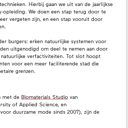
ering van het erfgoed en de geschiedenis van
echnieken. Hierbij gaan we uit van de jaarlijkse
y
-opleiding. We doen een stap terug door te
eer vergeten zijn, en een stap vooruit door
en.
er burgers: erken natuurlijke systemen voor
orden uitgenodigd om deel te nemen aan door
tuurlijke verfactiviteiten. Tot slot hoopt
anten voor een meer faciliterende stad die
netaire grenzen.
n met de
Biomaterials Studio
van
sity of Applied Science, en
 voor duurzame mode sinds 2007), zijn de