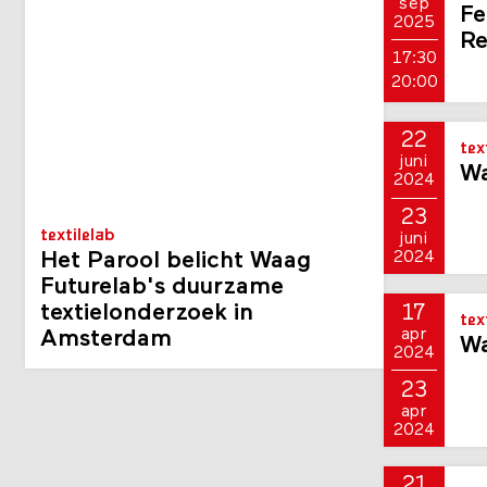
18
tie
sep
Fe
2025
Re
17:30
20:00
22
tex
juni
Wa
2024
23
textilelab
juni
2024
Het Parool belicht Waag
Futurelab's duurzame
textielonderzoek in
17
tex
apr
Amsterdam
Wa
2024
23
apr
2024