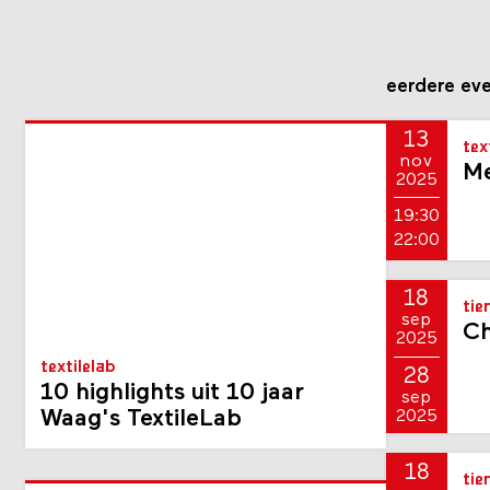
eerdere ev
13
tex
nov
Me
2025
19:30
22:00
18
tie
sep
Ch
2025
textilelab
28
10 highlights uit 10 jaar
sep
Waag's TextileLab
2025