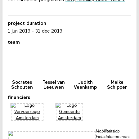
het Europese programma
MUV, Mobility Urban Values.
project duration
1 jun 2019
-
31 dec 2019
team
Socrates
Tessel van
Judith
Meike
Schouten
Leeuwen
Veenkamp
Schipper
financiers
Mobiliteitslab
Fietsdatacommons