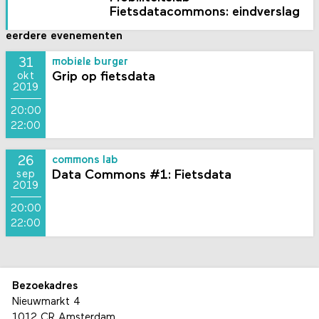
Fietsdatacommons: eindverslag
eerdere evenementen
31
mobiele burger
Grip op fietsdata
okt
2019
20:00
22:00
26
commons lab
Data Commons #1: Fietsdata
sep
2019
20:00
22:00
Bezoekadres
Nieuwmarkt 4
1012 CR Amsterdam