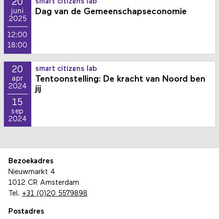
20
smart citizens lab
Dag van de Gemeenschapseconomie
juni
2025
12:00
18:00
20
smart citizens lab
Tentoonstelling: De kracht van Noord ben
apr
2024
jij
15
sep
2024
Bezoekadres
Nieuwmarkt 4
1012 CR Amsterdam
Tel.
+31 (0)20 5579898
Postadres