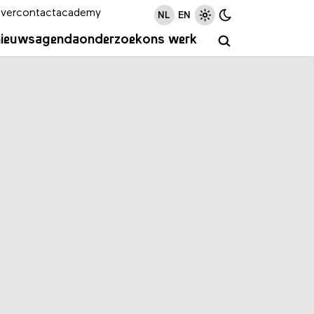
ver
contact
academy
NL
EN
nieuws
agenda
onderzoek
ons werk