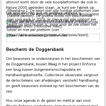
uitstoot komt door de vele boorplatformen die ook in
Natura 2000 gebieden staan. Je kunt per fabriek op
Afbeelding 1: De kaart laat alle huidige platformen zien
het land wel zien wat de jaarlijkse uitstoot is.
Afbeelding 2: De kaart laat de beschikbare emissiedata
(zwarte punten). De groene zones zijn beschermde
zien voor kwik in 2023, te zien is dat alle uitstoot per
natuur gebieden van Natura 2000 en/of marine
bedrijf op land te zien is, maar voor de zee alleen het
protected areas (Noordzee loket).
totaal en niet per platform (van
https://data.emissieregistratie.nl/emissies/kaart).
Bescherm de Doggersbank
Om bewoners te ondersteunen in het beschermen van
de Doggersbank, bouwt Waag in het project Enforce
een brug tussen burgerwetenschapsdata en
handhavingsbehoefte. Collectieve observatie vergroot
de detectiekans van afwijkingen, versterkt handhaving
en geeft bewoners invloed op het beschermen van de
zee.
Hou onze agenda in de gaten en meld je aan voor