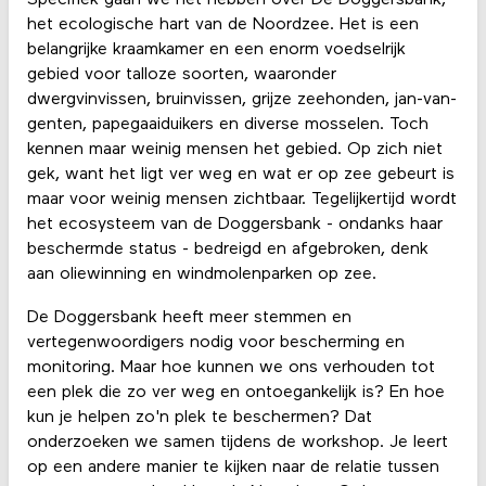
Specifiek gaan we het hebben over De Doggersbank,
het ecologische hart van de Noordzee. Het is een
belangrijke kraamkamer en een enorm voedselrijk
gebied voor talloze soorten, waaronder
dwergvinvissen, bruinvissen, grijze zeehonden, jan-van-
genten, papegaaiduikers en diverse mosselen. Toch
kennen maar weinig mensen het gebied. Op zich niet
gek, want het ligt ver weg en wat er op zee gebeurt is
maar voor weinig mensen zichtbaar. Tegelijkertijd wordt
het ecosysteem van de Doggersbank - ondanks haar
beschermde status - bedreigd en afgebroken, denk
aan oliewinning en windmolenparken op zee.
De Doggersbank heeft meer stemmen en
vertegenwoordigers nodig voor bescherming en
monitoring. Maar hoe kunnen we ons verhouden tot
een plek die zo ver weg en ontoegankelijk is? En hoe
kun je helpen zo'n plek te beschermen? Dat
onderzoeken we samen tijdens de workshop.
Je leert
op een andere manier te kijken naar de relatie tussen