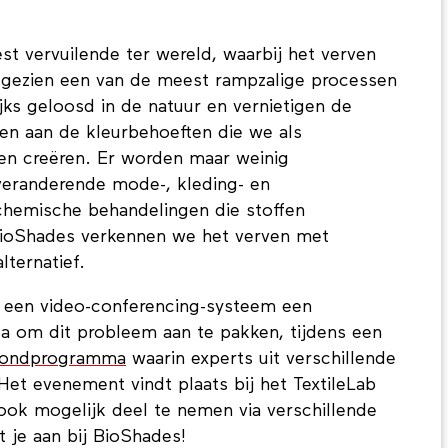
est vervuilende ter wereld, waarbij het verven
ch gezien een van de meest rampzalige processen
jks geloosd in de natuur en vernietigen de
n aan de kleurbehoeften die we als
en creëren. Er worden maar weinig
 veranderende mode-, kleding- en
t chemische behandelingen die stoffen
BioShades verkennen we het verven met
lternatief.
s een video-conferencing-systeem een
a om dit probleem aan te pakken, tijdens een
vondprogramma
waarin experts uit verschillende
t evenement vindt plaats bij het TextileLab
ok mogelijk deel te nemen via verschillende
t je aan bij BioShades!