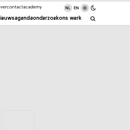
ver
contact
academy
NL
EN
nieuws
agenda
onderzoek
ons werk