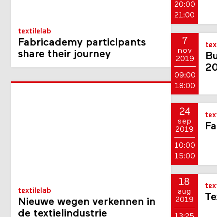
20:00
21:00
textilelab
7
Fabricademy participants
tex
nov
share their journey
Bu
2019
2
09:00
18:00
24
tex
sep
Fa
2019
10:00
15:00
18
tex
textilelab
aug
Te
2019
Nieuwe wegen verkennen in
de textielindustrie
13:25