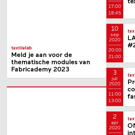
te
17:00
18:45
10
tex
sep
LA
2020
#
textilelab
20:00
Meld je aan voor de
21:00
thematische modules van
Fabricademy 2023
3
tex
juli
Pr
2020
co
11:00
fa
13:00
2
tex
apr
ON
2020
in