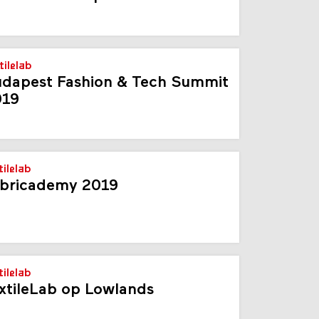
tilelab
dapest Fashion & Tech Summit
019
tilelab
bricademy 2019
tilelab
xtileLab op Lowlands