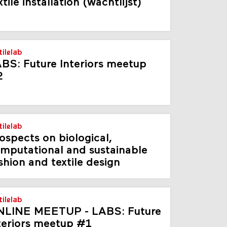
xtile installation (wachtlijst)
tilelab
BS: Future Interiors meetup
2
tilelab
ospects on biological,
mputational and sustainable
shion and textile design
tilelab
LINE MEETUP - LABS: Future
teriors meetup #1