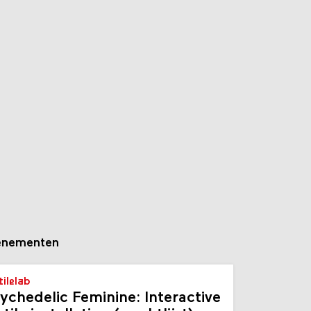
enementen
tilelab
ychedelic Feminine: Interactive