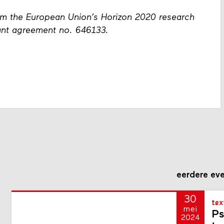
rom the European Union’s Horizon 2020 research
ant agreement no. 646133.
eerdere ev
30
tex
mei
Ps
2024