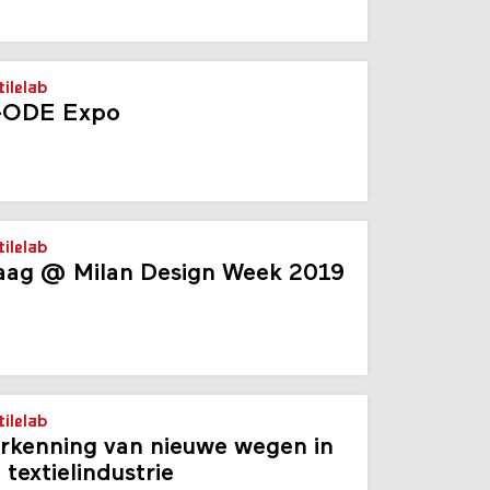
tilelab
-ODE Expo
tilelab
ag @ Milan Design Week 2019
tilelab
rkenning van nieuwe wegen in
 textielindustrie