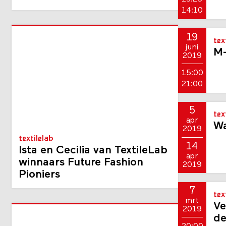
14:10
19
tex
juni
M
2019
15:00
21:00
5
tex
apr
Wa
2019
textilelab
14
Ista en Cecilia van TextileLab
apr
winnaars Future Fashion
2019
Pioniers
7
tex
mrt
Ve
2019
de