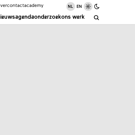
ver
contact
academy
NL
EN
nieuws
agenda
onderzoek
ons werk