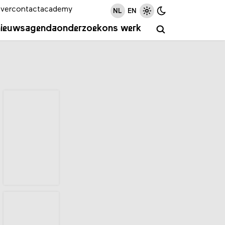
ver
contact
academy
NL
EN
nieuws
agenda
onderzoek
ons werk