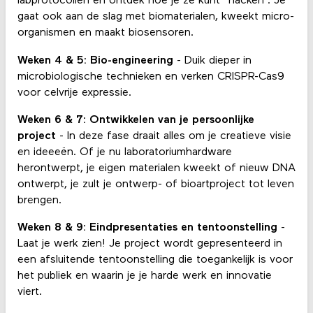
labprotocollen en ontdek hoe je ze kunt “hacken”. Je
gaat ook aan de slag met biomaterialen, kweekt micro-
organismen en maakt biosensoren.
Weken 4 & 5: Bio-engineering
- Duik dieper in
microbiologische technieken en verken CRISPR-Cas9
voor celvrije expressie.
Weken 6 & 7: Ontwikkelen van je persoonlijke
project
- In deze fase draait alles om je creatieve visie
en ideeeën. Of je nu laboratoriumhardware
herontwerpt, je eigen materialen kweekt of nieuw DNA
ontwerpt, je zult je ontwerp- of bioartproject tot leven
brengen.
Weken 8 & 9: Eindpresentaties en tentoonstelling
-
Laat je werk zien! Je project wordt gepresenteerd in
een afsluitende tentoonstelling die toegankelijk is voor
het publiek en waarin je je harde werk en innovatie
viert.