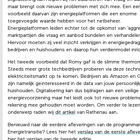
maar brengt ook nieuwe problemen met zich mee. Een eer
voorbeeld daarvan zijn energieplatformen die een enorme
toegevoegde waarde hebben voor het netbeheer.
Energieplatformen leiden echter tot de opkomst van ‘aggre
marktpartijen die vraag en aanbod bundelen en verhandele
Hiervoor moeten zij veel inzicht verkrijgen in energiegedra
bedrijven en huishoudens en daarop hun verdienmodel inri
Het tweede voorbeeld dat Romy gaf is de slimme thermom
Steeds meer grote techbedrijven proberen via deze techn
elektriciteitsmarkt op te komen. Bedrijven als Amazon en 
zijn namelijk geïnteresseerd in de data van jouw persoonlij
huishouden. Digitalisering kan dus bijdragen aan een veilige
energievoorziening maar het leidt ook tot nieuwe problem
rekening mee gehouden moet worden. Om verder te lezen 
onderwerp raden wij
dit artikel
van Rathenau aan.
Benieuwd naar de eerdere afleveringen van de programma
Energietransitie? Lees hier het
verslag van de eerste afleve
hier
het verslag van de tweede editie
.