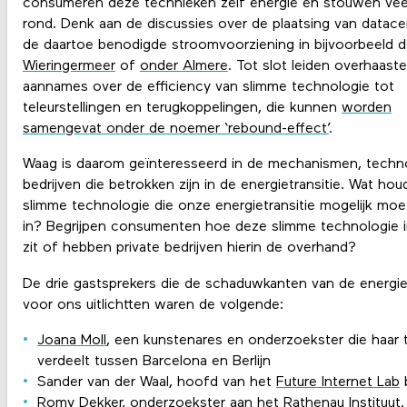
consumeren deze technieken zelf energie en stouwen vee
rond. Denk aan de discussies over de plaatsing van datace
de daartoe benodigde stroomvoorziening in bijvoorbeeld 
Wieringermeer
of
onder Almere
. Tot slot leiden overhaaste
aannames over de efficiency van slimme technologie tot
teleurstellingen en terugkoppelingen, die kunnen
worden
samengevat onder de noemer ‘rebound-effect’
.
Waag is daarom geïnteresseerd in de mechanismen, techn
bedrijven die betrokken zijn in de energietransitie. Wat hou
slimme technologie die onze energietransitie mogelijk mo
in? Begrijpen consumenten hoe deze slimme technologie i
zit of hebben private bedrijven hierin de overhand?
De drie gastsprekers die de schaduwkanten van de energiet
voor ons uitlichtten waren de volgende:
Joana Moll
, een kunstenares en onderzoekster die haar t
verdeelt tussen Barcelona en Berlijn
Sander van der Waal, hoofd van het
Future Internet Lab
b
Romy Dekker, onderzoekster aan het
Rathenau Instituut
.