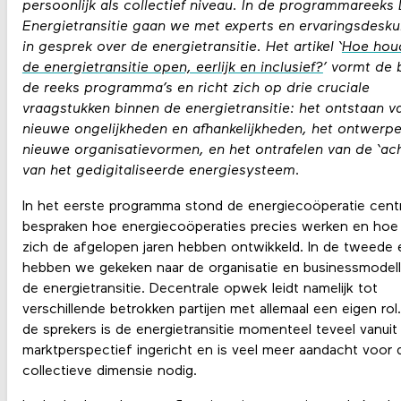
persoonlijk als collectief niveau. In de programmareeks
Energietransitie gaan we met experts en ervaringsdesk
in gesprek over de energietransitie. Het artikel ‘
Hoe hou
de energietransitie open, eerlijk en inclusief?
’ vormt de 
de reeks programma’s en richt zich op drie cruciale
vraagstukken binnen de energietransitie: het ontstaan v
nieuwe ongelijkheden en afhankelijkheden, het ontwerp
nieuwe organisatievormen, en het ontrafelen van de ‘ach
van het gedigitaliseerde energiesysteem.
In het eerste programma stond de energiecoöperatie cent
bespraken hoe energiecoöperaties precies werken en hoe
zich de afgelopen jaren hebben ontwikkeld. In de tweede e
hebben we gekeken naar de organisatie en businessmodel
de energietransitie. Decentrale opwek leidt namelijk tot
verschillende betrokken partijen met allemaal een eigen rol
de sprekers is de energietransitie momenteel teveel vanuit
marktperspectief ingericht en is veel meer aandacht voor 
collectieve dimensie nodig.