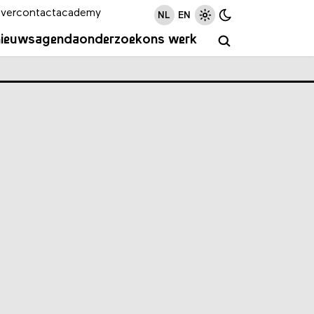
ver
contact
academy
NL
EN
nieuws
agenda
onderzoek
ons werk