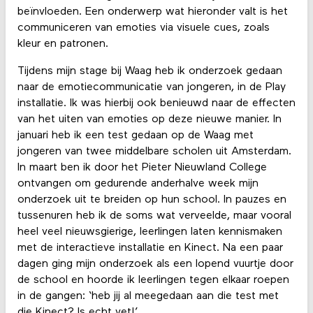
beïnvloeden. Een onderwerp wat hieronder valt is het
communiceren van emoties via visuele cues, zoals
kleur en patronen.
Tijdens mijn stage bij Waag heb ik onderzoek gedaan
naar de emotiecommunicatie van jongeren, in de Play
installatie. Ik was hierbij ook benieuwd naar de effecten
van het uiten van emoties op deze nieuwe manier. In
januari heb ik een test gedaan op de Waag met
jongeren van twee middelbare scholen uit Amsterdam.
In maart ben ik door het Pieter Nieuwland College
ontvangen om gedurende anderhalve week mijn
onderzoek uit te breiden op hun school. In pauzes en
tussenuren heb ik de soms wat verveelde, maar vooral
heel veel nieuwsgierige, leerlingen laten kennismaken
met de interactieve installatie en Kinect. Na een paar
dagen ging mijn onderzoek als een lopend vuurtje door
de school en hoorde ik leerlingen tegen elkaar roepen
in de gangen: ‘heb jij al meegedaan aan die test met
die Kinect? Is echt vet!’.