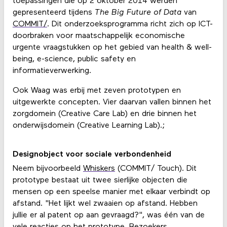
toepassingen die op 2 oktober 2014 werden
gepresenteerd tijdens
The Big Future of Data
van
COMMIT/
. Dit onderzoeksprogramma richt zich op ICT-
doorbraken voor maatschappelijk economische
urgente vraagstukken op het gebied van health & well-
being, e-science, public safety en
informatieverwerking.
Ook Waag was erbij met zeven prototypen en
uitgewerkte concepten. Vier daarvan vallen binnen het
zorgdomein (Creative Care Lab) en drie binnen het
onderwijsdomein (Creative Learning Lab).;
Designobject voor sociale verbondenheid
Neem bijvoorbeeld
Whiskers
(COMMIT/ Touch). Dit
prototype bestaat uit twee sierlijke objecten die
mensen op een speelse manier met elkaar verbindt op
afstand. "Het lijkt wel zwaaien op afstand. Hebben
jullie er al patent op aan gevraagd?", was één van de
vele reacties op het prototype. Bezoekers